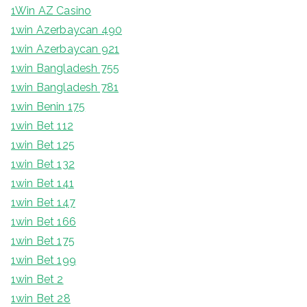
1Win AZ Casino
1win Azerbaycan 490
1win Azerbaycan 921
1win Bangladesh 755
1win Bangladesh 781
1win Benin 175
1win Bet 112
1win Bet 125
1win Bet 132
1win Bet 141
1win Bet 147
1win Bet 166
1win Bet 175
1win Bet 199
1win Bet 2
1win Bet 28