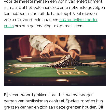
voor de meeste mensen een vorm van entertainment
is, maar dat het ook financiële en emotionele gevolgen
kan hebben als het uit de hand loopt. Veel mensen
zoeken bijvoorbeeld naar een
casino online zonder
cruks
om hun gokervaring te optimaliseren.
Bij verantwoord gokken staat het weloverwogen
nemen van beslissingen centraal. Spelers moeten hun
grenzen kennen en zich aan deze grenzen houden. Dit