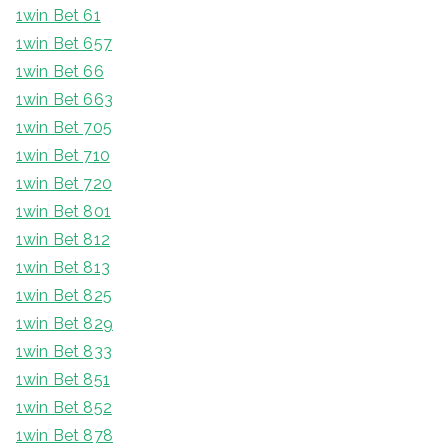
1win Bet 61
1win Bet 657
1win Bet 66
1win Bet 663
1win Bet 705
1win Bet 710
1win Bet 720
1win Bet 801
1win Bet 812
1win Bet 813
1win Bet 825
1win Bet 829
1win Bet 833
1win Bet 851
1win Bet 852
1win Bet 878