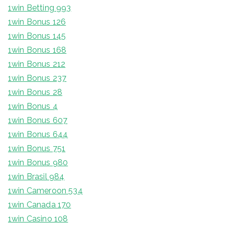
1win Betting 993
1win Bonus 126
1win Bonus 145
1win Bonus 168
1win Bonus 212
1win Bonus 237
1win Bonus 28
1win Bonus 4
1win Bonus 607
1win Bonus 644
1win Bonus 751
1win Bonus 980
1win Brasil 984
1win Cameroon 534
1win Canada 170
1win Casino 108