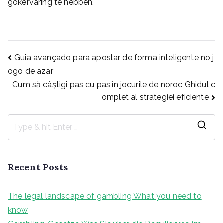
gokervaring te hebben.
Post
Guia avançado para apostar de forma inteligente no j
ogo de azar
Cum să câștigi pas cu pas în jocurile de noroc Ghidul c
navigation
omplet al strategiei eficiente
S
e
a
Recent Posts
r
c
The legal landscape of gambling What you need to
h
know
f