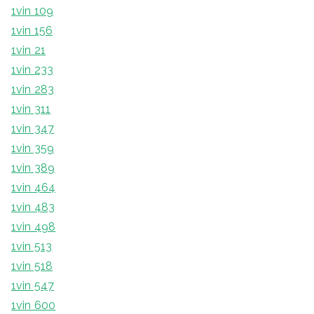
1vin 109
1vin 156
1vin 21
1vin 233
1vin 283
1vin 311
1vin 347
1vin 359
1vin 389
1vin 464
1vin 483
1vin 498
1vin 513
1vin 518
1vin 547
1vin 600