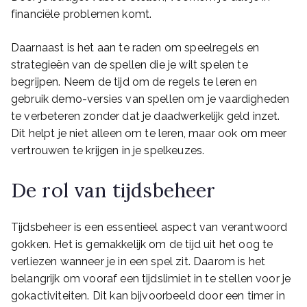
financiële problemen komt.
Daarnaast is het aan te raden om speelregels en
strategieën van de spellen die je wilt spelen te
begrijpen. Neem de tijd om de regels te leren en
gebruik demo-versies van spellen om je vaardigheden
te verbeteren zonder dat je daadwerkelijk geld inzet.
Dit helpt je niet alleen om te leren, maar ook om meer
vertrouwen te krijgen in je spelkeuzes.
De rol van tijdsbeheer
Tijdsbeheer is een essentieel aspect van verantwoord
gokken. Het is gemakkelijk om de tijd uit het oog te
verliezen wanneer je in een spel zit. Daarom is het
belangrijk om vooraf een tijdslimiet in te stellen voor je
gokactiviteiten. Dit kan bijvoorbeeld door een timer in