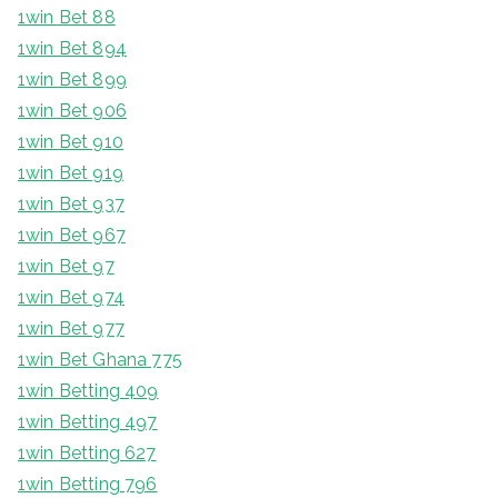
1win Bet 88
1win Bet 894
1win Bet 899
1win Bet 906
1win Bet 910
1win Bet 919
1win Bet 937
1win Bet 967
1win Bet 97
1win Bet 974
1win Bet 977
1win Bet Ghana 775
1win Betting 409
1win Betting 497
1win Betting 627
1win Betting 796