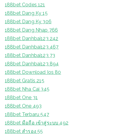
188bet Codes 121
188bet Dang Ky 15
188bet Dang Ky 306
188bet Dang Nhap 766
188bet Danhbai123 242
188bet Danhbai123 467
188bet Danhbai123 73
188bet Danhbai123 894
188bet Download Ios 80
188bet Gratis 215
188bet Nha Cai 345
188bet One 31
188bet One 493
188bet Terbaru 547
188bet มือถือ เข้าสู่ระบบ 492
188bet สํารอง 55