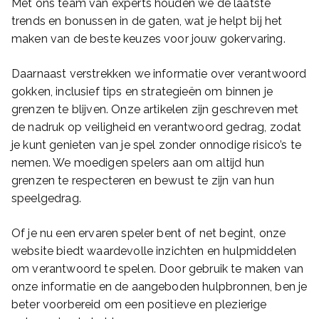
Met ons team van experts houden we de laatste
trends en bonussen in de gaten, wat je helpt bij het
maken van de beste keuzes voor jouw gokervaring.
Daarnaast verstrekken we informatie over verantwoord
gokken, inclusief tips en strategieën om binnen je
grenzen te blijven. Onze artikelen zijn geschreven met
de nadruk op veiligheid en verantwoord gedrag, zodat
je kunt genieten van je spel zonder onnodige risico’s te
nemen. We moedigen spelers aan om altijd hun
grenzen te respecteren en bewust te zijn van hun
speelgedrag.
Of je nu een ervaren speler bent of net begint, onze
website biedt waardevolle inzichten en hulpmiddelen
om verantwoord te spelen. Door gebruik te maken van
onze informatie en de aangeboden hulpbronnen, ben je
beter voorbereid om een positieve en plezierige