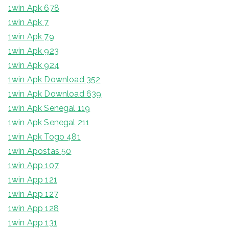
1win Apk 678
1win Apk 7
1win Apk 79
1win Apk 923
1win Apk 924
1win Apk Download 352
1win Apk Download 639
1win Apk Senegal 119
1win Apk Senegal 211
1win Apk Togo 481
1win Apostas 50
1win App 107
1win App 121
1win App 127
1win App 128
1win App 131