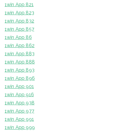
1win App 821
1win App 823
1win App 832
1win App 857
1win App 86
1win App 862
1win App 883
1win App 888
1win App 893
1win App 896
1win App 901
1win App 916
1win App 938
1win App 977
1win App 991
1win App 999