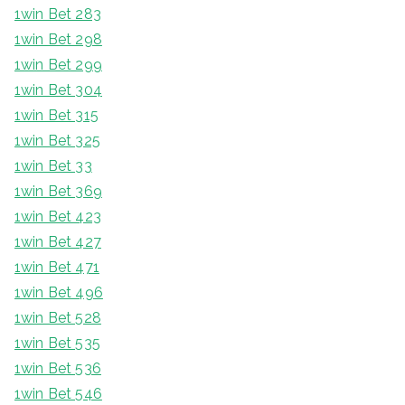
1win Bet 283
1win Bet 298
1win Bet 299
1win Bet 304
1win Bet 315
1win Bet 325
1win Bet 33
1win Bet 369
1win Bet 423
1win Bet 427
1win Bet 471
1win Bet 496
1win Bet 528
1win Bet 535
1win Bet 536
1win Bet 546