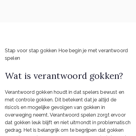
Stap voor stap gokken Hoe begin je met verantwoord
spelen
Wat is verantwoord gokken?
Verantwoord gokken houdt in dat spelers bewust en
met controle gokken. Dit betekent dat je altijd de
risico’s en mogelijke gevolgen van gokken in
overweging neemt. Verantwoord spelen zorgt ervoor
dat gokken leuk blijft en niet uitmondt in problematisch
gedrag. Het is belangrijk om te begrijpen dat gokken