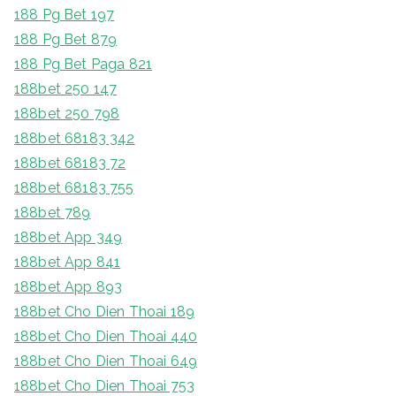
188 Pg Bet 197
188 Pg Bet 879
188 Pg Bet Paga 821
188bet 250 147
188bet 250 798
188bet 68183 342
188bet 68183 72
188bet 68183 755
188bet 789
188bet App 349
188bet App 841
188bet App 893
188bet Cho Dien Thoai 189
188bet Cho Dien Thoai 440
188bet Cho Dien Thoai 649
188bet Cho Dien Thoai 753