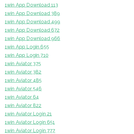
1win App Download 113
1win App Download 389
1win App Download 499
1win App Download 672
1win App Download 966
1win App Login 655
1win App Login 710
1win Aviator 375
1win Aviator 382
1win Aviator 485
1win Aviator 546
1win Aviator 64
1win Aviator 822
1win Aviator Login 21
1win Aviator Login 651
1win Aviator Login 777