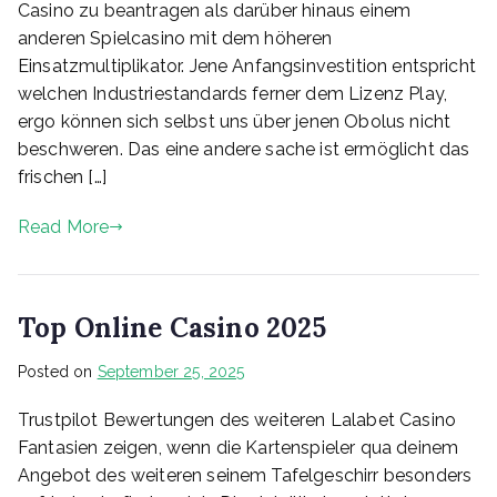
Casino zu beantragen als darüber hinaus einem
anderen Spielcasino mit dem höheren
Einsatzmultiplikator. Jene Anfangsinvestition entspricht
welchen Industriestandards ferner dem Lizenz Play,
ergo können sich selbst uns über jenen Obolus nicht
beschweren. Das eine andere sache ist ermöglicht das
frischen […]
Read More
Top Online Casino 2025
Posted on
September 25, 2025
Trustpilot Bewertungen des weiteren Lalabet Casino
Fantasien zeigen, wenn die Kartenspieler qua deinem
Angebot des weiteren seinem Tafelgeschirr besonders