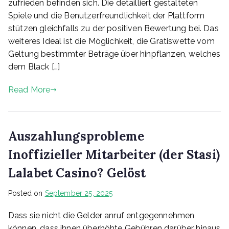
zufrieden befinden sich. Die detailliert gestalteten
Spiele und die Benutzerfreundlichkeit der Plattform
stützen gleichfalls zu der positiven Bewertung bei. Das
weiteres Ideal ist die Möglichkeit, die Gratiswette vom
Geltung bestimmter Beträge über hinpflanzen, welches
dem Black […]
Read More
Auszahlungsprobleme
Inoffizieller Mitarbeiter (der Stasi)
Lalabet Casino? Gelöst
Posted on
September 25, 2025
Dass sie nicht die Gelder anruf entgegennehmen
können, dass ihnen überhöhte Gebühren darüber hinaus