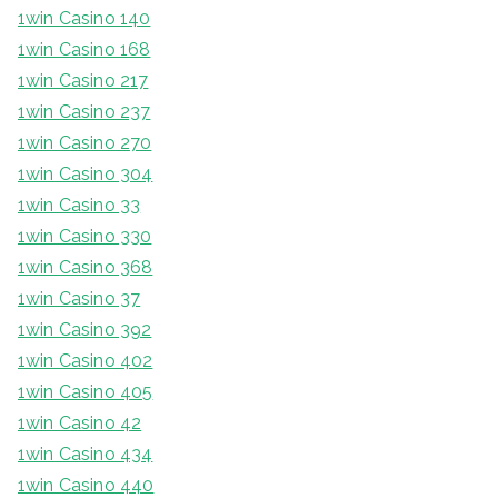
1win Casino 140
1win Casino 168
1win Casino 217
1win Casino 237
1win Casino 270
1win Casino 304
1win Casino 33
1win Casino 330
1win Casino 368
1win Casino 37
1win Casino 392
1win Casino 402
1win Casino 405
1win Casino 42
1win Casino 434
1win Casino 440