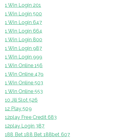
1 Win Login 201
1 Win Login 500
1 Win Login 647
1 Win Login 664
1 Win Login 800
1 Win Login 987
1 Win Login 999
1 Win Online 156
1 Win Online 479
1 Win Online 503
1 Win Online 553
10 Jili Slot 526
12 Play 509
12play Free Credit 683
12play Login 387
188 Bet 188 Bet 188bet 607