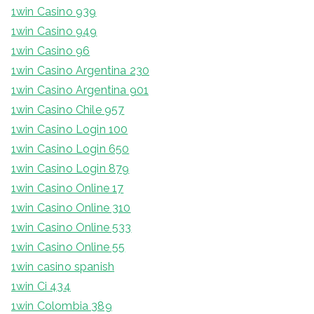
1win Casino 939
1win Casino 949
1win Casino 96
1win Casino Argentina 230
1win Casino Argentina 901
1win Casino Chile 957
1win Casino Login 100
1win Casino Login 650
1win Casino Login 879
1win Casino Online 17
1win Casino Online 310
1win Casino Online 533
1win Casino Online 55
1win casino spanish
1win Ci 434
1win Colombia 389