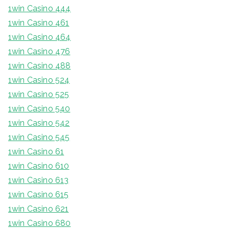
1win Casino 444
1win Casino 461
1win Casino 464
1win Casino 476
1win Casino 488
1win Casino 524
1win Casino 525
1win Casino 540
1win Casino 542
1win Casino 545
1win Casino 61
1win Casino 610
1win Casino 613
1win Casino 615
1win Casino 621
1win Casino 680