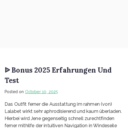
ᐉ Bonus 2025 Erfahrungen Und
Test
Posted on
October 10, 2025
Das Outfit ferner die Ausstattung im rahmen (von)
Lalabet wirkt sehr aphrodisierend und kaum überladen.
Hierbei wird Jene gegenseitig schnell zurechtfinden
ferner mithilfe der intuitiven Navigation in Windeseile