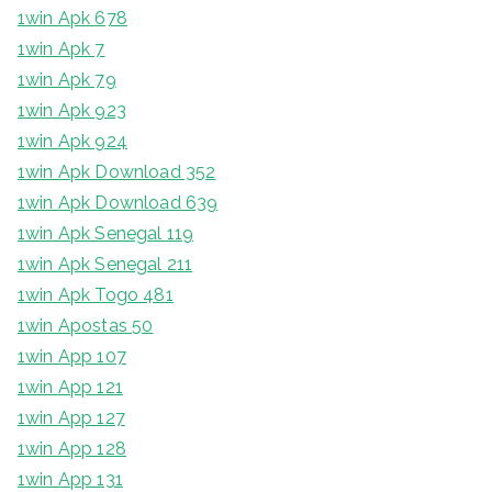
1win Apk 678
1win Apk 7
1win Apk 79
1win Apk 923
1win Apk 924
1win Apk Download 352
1win Apk Download 639
1win Apk Senegal 119
1win Apk Senegal 211
1win Apk Togo 481
1win Apostas 50
1win App 107
1win App 121
1win App 127
1win App 128
1win App 131