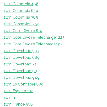
1win Colombia 498
1win Colombia 624
1win Colombia 765
1win Connexion 752
1win Cote Divoire 819
1win Cote Divoire Telecharger 223
1win Cote Divoire Telecharger 97
1win Download 593
1win Download 689
1win Download 74
1win Download 93
1win Download 949
1win Es Confiable 880
1win Espana 102
1win fr
1win France 566