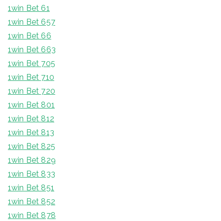
1win Bet 61
1win Bet 657
1win Bet 66
1win Bet 663
1win Bet 705
1win Bet 710
1win Bet 720
1win Bet 801
1win Bet 812
1win Bet 813
1win Bet 825
1win Bet 829
1win Bet 833
1win Bet 851
1win Bet 852
1win Bet 878