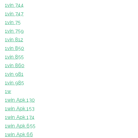
1vin 744
1vin 747
1vin 75
1vin 759
1vin 812
1vin 850
1vin 855
1vin 860
1vin 981
1vin 985
1w
1win Apk 130
1win Apk 153
1win Apk 174
1win Apk 655
1win Apk 66